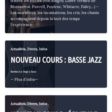
travers les siècles (von Bingen, Llibre Vermell de
Montserrat, Purcell, Poulenc, Whitacre, Daley,…) –
Les murmures, les incantations, les cris, les chants
accompagnent depuis la nuit des temps
l’expérience
,
,
Actualités
Divers
Infos
NOUVEAU COURS : BASSE JAZZ
Savina Le Juge
|
Jazz
— Plus d’infos—
,
,
Actualités
Divers
Infos