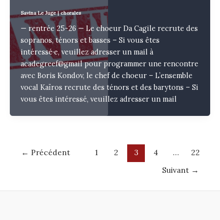
Savina Le Juge
|
chorales
— rentrée 25-26 — Le choeur Da Cagile recrute des
sopranos, ténors et basses – Si vous êtes
intéressé·e, veuillez adresser un mail à
acadegreef@gmail pour programmer une rencontre
avec Boris Kondov, le chef de choeur – L’ensemble
vocal Kaïros recrute des ténors et des barytons – Si
vous êtes intéressé, veuillez adresser un mail
Post
←
Précédent
1
2
3
4
…
22
pagination
Suivant
→