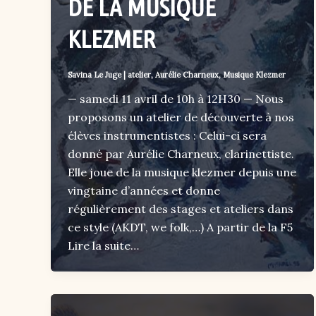
DE LA MUSIQUE
KLEZMER
Savina Le Juge
|
atelier
,
Aurélie Charneux
,
Musique Klezmer
— samedi 11 avril de 10h à 12H30 — Nous
proposons un atelier de découverte à nos
élèves instrumentistes : Celui-ci sera
donné par Aurélie Charneux, clarinettiste.
Elle joue de la musique klezmer depuis une
vingtaine d’années et donne
régulièrement des stages et ateliers dans
ce style (AKDT, we folk,…) A partir de la F5
Lire la suite…