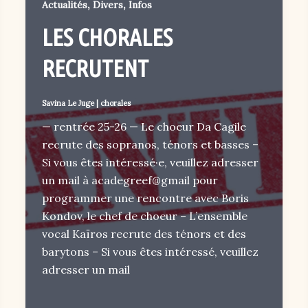
,
,
Actualités
Divers
Infos
LES CHORALES
RECRUTENT
Savina Le Juge
|
chorales
— rentrée 25-26 — Le choeur Da Cagile
recrute des sopranos, ténors et basses –
Si vous êtes intéressé·e, veuillez adresser
un mail à acadegreef@gmail pour
programmer une rencontre avec Boris
Kondov, le chef de choeur – L’ensemble
vocal Kaïros recrute des ténors et des
barytons – Si vous êtes intéressé, veuillez
adresser un mail