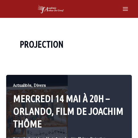
Skip
to
Main
content
Men
PROJECTION
,
Actualités
Divers
MERCREDI 14 MAI À 20H –
ORLANDO, FILM DE JOACHIM
THÔME