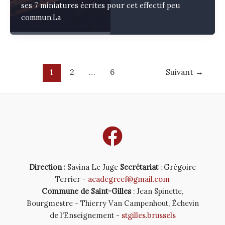
ses 7 miniatures écrites pour cet effectif peu
commun.La
Post
1
2
…
6
Suivant
→
pagination
Direction :
Savina Le Juge
Secrétariat
: Grégoire
Terrier -
acadegreef@gmail.com
Commune de Saint-Gilles
: Jean Spinette,
Bourgmestre - Thierry Van Campenhout, Échevin
de l'Enseignement -
stgilles.brussels