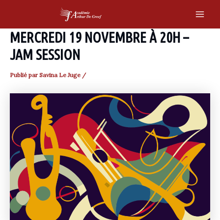
Skip
to
Main
content
MERCREDI 19 NOVEMBRE À 20H –
Men
JAM SESSION
Publié par
Savina Le Juge
/