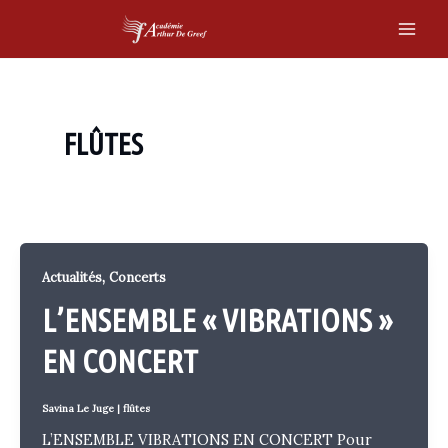
Skip
to
Main
content
Men
FLÛTES
,
Actualités
Concerts
L’ENSEMBLE « VIBRATIONS »
EN CONCERT
Savina Le Juge
|
flûtes
L’ENSEMBLE VIBRATIONS EN CONCERT Pour