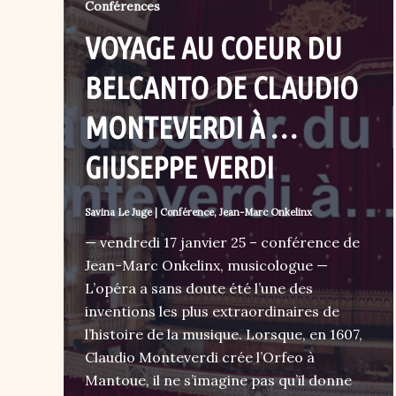
Conférences
VOYAGE AU COEUR DU
BELCANTO DE CLAUDIO
MONTEVERDI À …
GIUSEPPE VERDI
Savina Le Juge
|
Conférence
,
Jean-Marc Onkelinx
— vendredi 17 janvier 25 – conférence de
Jean-Marc Onkelinx, musicologue —
L’opéra a sans doute été l’une des
inventions les plus extraordinaires de
l’histoire de la musique. Lorsque, en 1607,
Claudio Monteverdi crée l’Orfeo à
Mantoue, il ne s’imagine pas qu’il donne