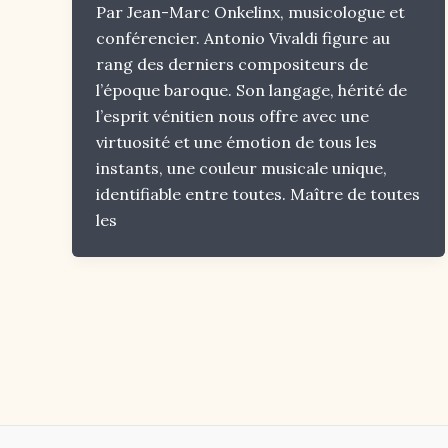
Par Jean-Marc Onkelinx, musicologue et
conférencier. Antonio Vivaldi figure au
rang des derniers compositeurs de
l’époque baroque. Son langage, hérité de
l’esprit vénitien nous offre avec une
virtuosité et une émotion de tous les
instants, une couleur musicale unique,
identifiable entre toutes. Maître de toutes
les
Post
pagination