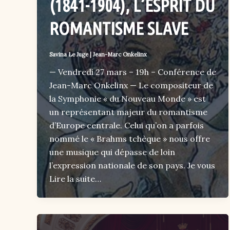
(1841-1904), L’ESPRIT DU
ROMANTISME SLAVE
Savina Le Juge
|
Jean-Marc Onkelinx
— Vendredi 27 mars – 19h – Conférence de
Jean-Marc Onkelinx — Le compositeur de
la Symphonie « du Nouveau Monde » est
un représentant majeur du romantisme
d’Europe centrale. Celui qu’on a parfois
nommé le « Brahms tchèque » nous offre
une musique qui dépasse de loin
l’expression nationale de son pays. Je vous
Lire la suite…