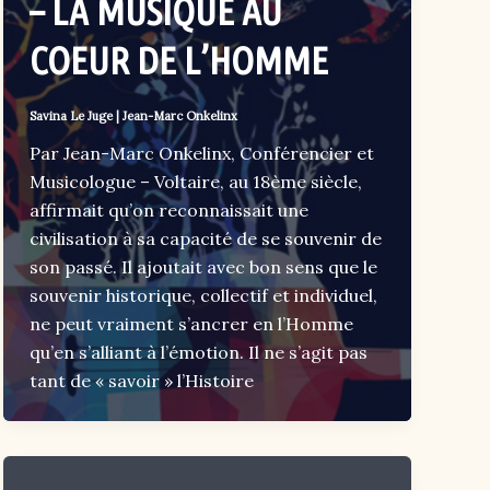
– LA MUSIQUE AU
COEUR DE L’HOMME
Savina Le Juge
|
Jean-Marc Onkelinx
Par Jean-Marc Onkelinx, Conférencier et
Musicologue – Voltaire, au 18ème siècle,
affirmait qu’on reconnaissait une
civilisation à sa capacité de se souvenir de
son passé. Il ajoutait avec bon sens que le
souvenir historique, collectif et individuel,
ne peut vraiment s’ancrer en l’Homme
qu’en s’alliant à l’émotion. Il ne s’agit pas
tant de « savoir » l’Histoire