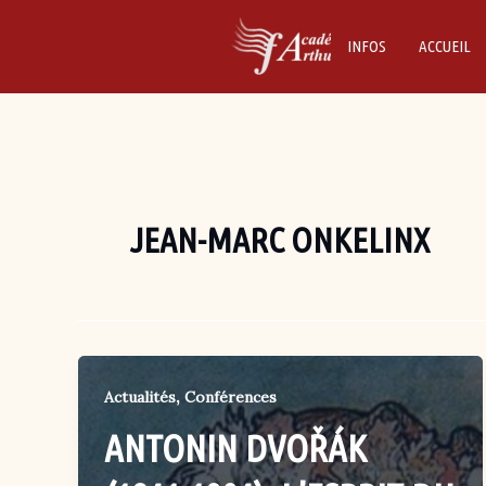
Skip
to
INFOS
ACCUEIL
content
JEAN-MARC ONKELINX
,
Actualités
Conférences
ANTONIN DVOŘÁK