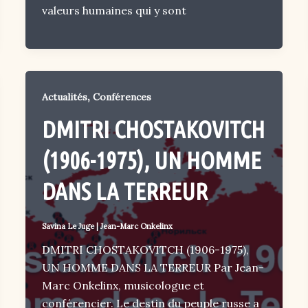
valeurs humaines qui y sont
,
Actualités
Conférences
DMITRI CHOSTAKOVITCH
(1906-1975), UN HOMME
DANS LA TERREUR
Savina Le Juge
|
Jean-Marc Onkelinx
DMITRI CHOSTAKOVITCH (1906-1975),
UN HOMME DANS LA TERREUR Par Jean-
Marc Onkelinx, musicologue et
conférencier. Le destin du peuple russe a