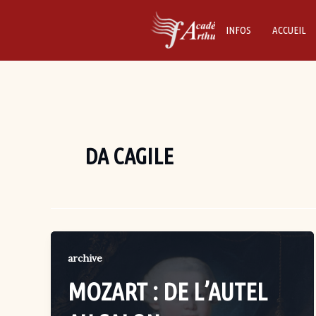
Skip
to
INFOS
ACCUEIL
content
DA CAGILE
archive
MOZART : DE L’AUTEL