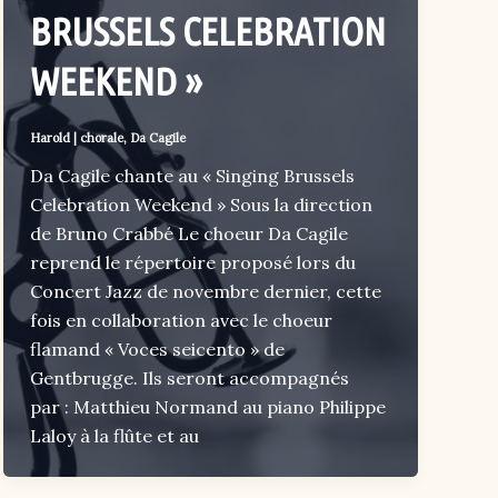
BRUSSELS CELEBRATION
WEEKEND »
Harold
|
chorale
,
Da Cagile
Da Cagile chante au « Singing Brussels
Celebration Weekend » Sous la direction
de Bruno Crabbé Le choeur Da Cagile
reprend le répertoire proposé lors du
Concert Jazz de novembre dernier, cette
fois en collaboration avec le choeur
flamand « Voces seicento » de
Gentbrugge. Ils seront accompagnés
par : Matthieu Normand au piano Philippe
Laloy à la flûte et au