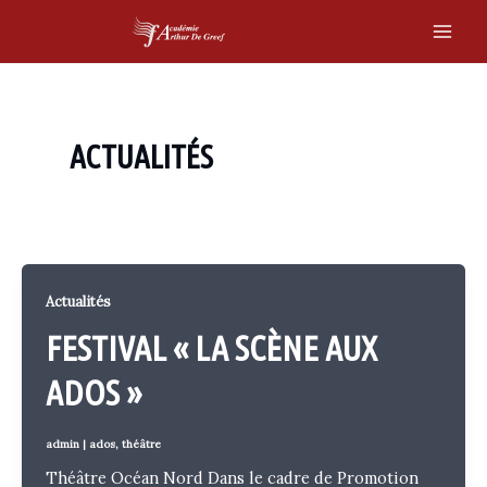
Skip
to
Main
content
Men
ACTUALITÉS
Actualités
FESTIVAL « LA SCÈNE AUX
ADOS »
admin
|
ados
,
théâtre
Théâtre Océan Nord Dans le cadre de Promotion