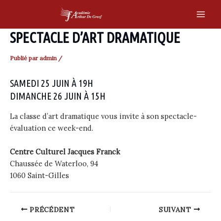
Skip
to
Main
content
SPECTACLE D’ART DRAMATIQUE
Men
Publié par
admin
/
SAMEDI 25 JUIN À 19H
DIMANCHE 26 JUIN À 15H
La classe d’art dramatique vous invite à son spectacle-
évaluation ce week-end.
Centre Culturel Jacques Franck
Chaussée de Waterloo, 94
1060 Saint-Gilles
Post
PRÉCÉDENT
SUIVANT
navigation