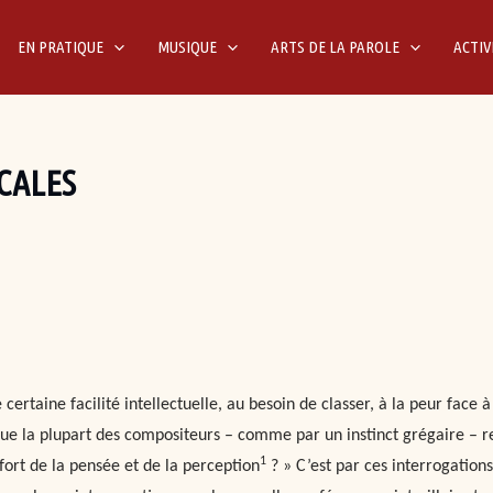
EN PRATIQUE
MUSIQUE
ARTS DE LA PAROLE
ACTIV
CALES
certaine facilité intellectuelle, au besoin de classer, à la peur face
es que la plupart des compositeurs – comme par un instinct grégaire 
1
fort de la pensée et de la perception
? » C’est par ces interrogatio