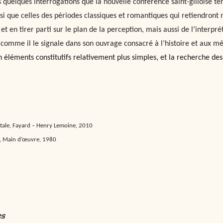
s quelques interrogations que la nouvelle conférence saint-gilloise t
si que celles des périodes classiques et romantiques qui retiendront n
t en tirer parti sur le plan de la perception, mais aussi de l’interpr
comme il le signale dans son ouvrage consacré à l’histoire et aux mét
n éléments constitutifs relativement plus simples, et la recherche des
ale, Fayard – Henry Lemoine, 2010
es, Main d’œuvre, 1980
es