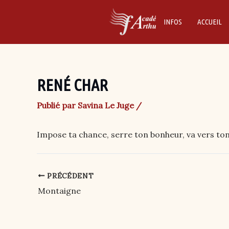
Skip
to
INFOS
ACCUEIL
content
RENÉ CHAR
Publié par
Savina Le Juge
/
Impose ta chance, serre ton bonheur, va vers ton r
PRÉCÉDENT
Post
navigation
Montaigne