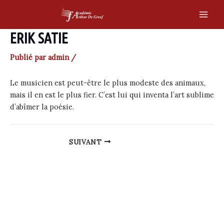
Skip
to
Main
content
ERIK SATIE
Men
Publié par
admin
/
Le musicien est peut-être le plus modeste des animaux,
mais il en est le plus fier. C’est lui qui inventa l’art sublime
d’abîmer la poésie.
Post
SUIVANT
navigation