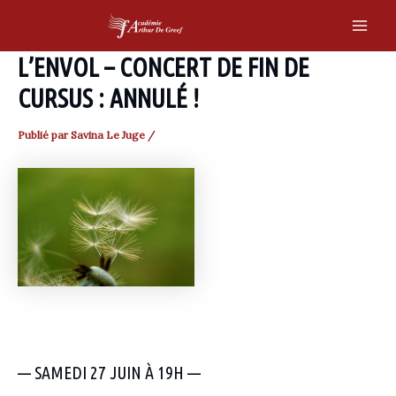
Skip
to
Main
content
L’ENVOL – CONCERT DE FIN DE
Men
CURSUS : ANNULÉ !
Publié par
Savina Le Juge
/
— SAMEDI 27 JUIN À 19H —