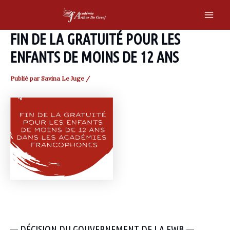
Skip
to
Main
content
FIN DE LA GRATUITÉ POUR LES
Men
ENFANTS DE MOINS DE 12 ANS
Publié par
Savina Le Juge
/
— DÉCISION DU GOUVERNEMENT DE LA FWB —