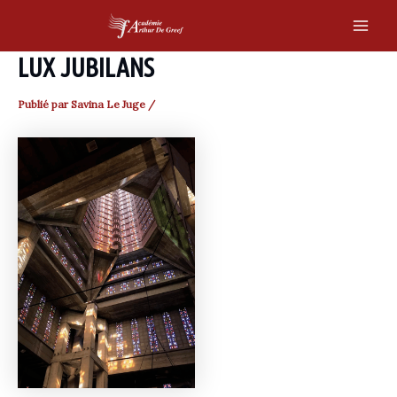
Skip
to
Main
content
LUX JUBILANS
Men
Publié par
Savina Le Juge
/