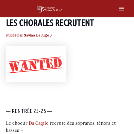
Skip
to
Main
content
LES CHORALES RECRUTENT
Men
Publié par
Savina Le Juge
/
— RENTRÉE 25-26 —
Le choeur
Da Cagile
recrute des sopranos, ténors et
basses –