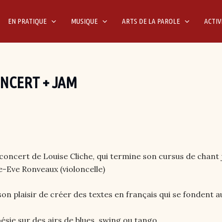
EN PRATIQUE
MUSIQUE
ARTS DE LA PAROLE
ACTIV
ONCERT + JAM
concert de Louise Cliche, qui termine son cursus de chant
e-Eve Ronveaux (violoncelle)
on plaisir de créer des textes en français qui se fondent 
ie sur des airs de blues, swing ou tango.