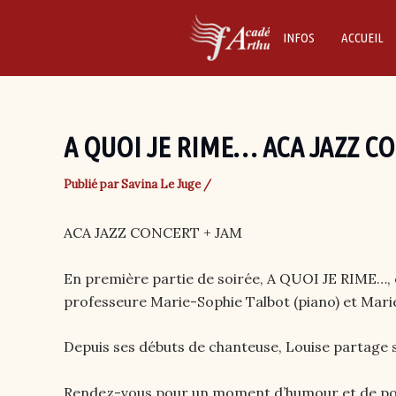
Skip
to
INFOS
ACCUEIL
content
A QUOI JE RIME… ACA JAZZ C
Publié par
Savina Le Juge
/
ACA JAZZ CONCERT + JAM
En première partie de soirée, A QUOI JE RIME…, 
professeure Marie-Sophie Talbot (piano) et Mari
Depuis ses débuts de chanteuse, Louise partage s
Rendez-vous pour un moment d’humour et de poés