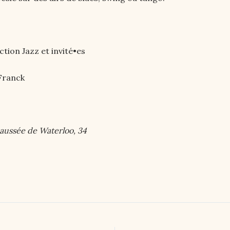
ction Jazz et invité•es
 Franck
haussée de Waterloo, 34