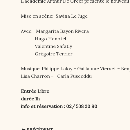
L’académie Arthur De Greef présente le nouveau sp
Mise en scène: Savina Le Juge
Avec: Margarita Bayon Rivera
Hugo Hanotel
Valentine Safatly
Grégoire Terrier
Musique: Philippe Laloy – Guillaume Vierset – Be
Lisa Charron – Carla Pusceddu
Entrée Libre
durée 1h
info et réservation : 02/ 538 20 90
PRÉCÉDENT
Post