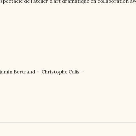
ectacle de l’atelier d’art dramatique en collaboration ave
njamin Bertrand – Christophe Calis –