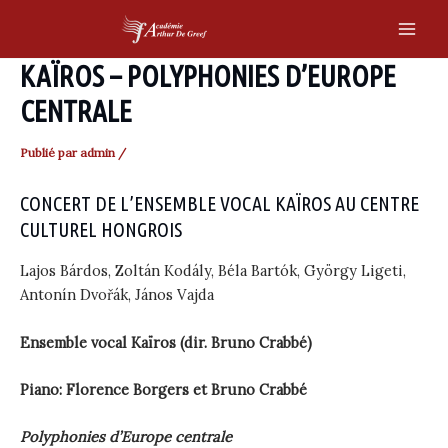
Skip
to
Main
content
KAÏROS – POLYPHONIES D’EUROPE
Men
CENTRALE
Publié par
admin
/
CONCERT DE L’ENSEMBLE VOCAL KAÏROS AU CENTRE
CULTUREL HONGROIS
Lajos Bárdos, Zoltán Kodály, Béla Bartók, György Ligeti,
Antonín Dvořák, János Vajda
Ensemble vocal Kaïros (dir. Bruno Crabbé)
Piano: Florence Borgers et Bruno Crabbé
Polyphonies d’Europe centrale