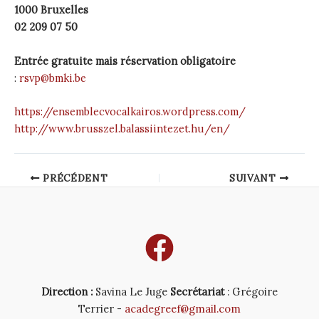
1000 Bruxelles
02 209 07 50
Entrée gratuite mais réservation obligatoire
:
rsvp@bmki.be
https://ensemblecvocalkairos.wordpress.com/
http://www.brusszel.balassiintezet.hu/en/
Post
PRÉCÉDENT
SUIVANT
navigation
Direction :
Savina Le Juge
Secrétariat
: Grégoire
Terrier -
acadegreef@gmail.com